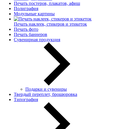
Печать постеров, плакатов, афиш
Полиграфия
Модульные картины
Печать наклеек, стикеров и этикеток
Печать фото
Печать баннеров
Сувенирная продукция
Подарки и сувениры
Твердый переплет, брошюровка
Типография