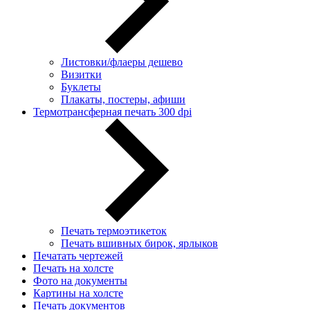
Листовки/флаеры дешево
Визитки
Буклеты
Плакаты, постеры, афиши
Термотрансферная печать 300 dpi
Печать термоэтикеток
Печать вшивных бирок, ярлыков
Печатать чертежей
Печать на холсте
Фото на документы
Картины на холсте
Печать документов