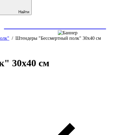
Найти
т
ОНЛАЙН ТИПОГРАФИИ
с доста
олк"
/
Штендеры "Бессмертный полк" 30х40 см
" 30х40 см